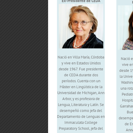
Ex-Presidente de CEDA
Nació en Villa María, Córdoba
Nació e
y vive en Estados Unidos
vive e
desde 1967. Fue presidente
desde 1
de CEDA durante dos
la Univ
períodos. Cuenta con un
Washing
Máster en Lingüística de la
una rot
Universidad de Michigan, Ann
Pediat
Arbor, y es profesora de
Hospit
Lengua, Literatura y Latín. Se
Garrahan
desempeñó como jefa del
Bue
Departamento de Lenguas en
desempe
Immaculata College
de E
Preparatory School, jefa del
Anna