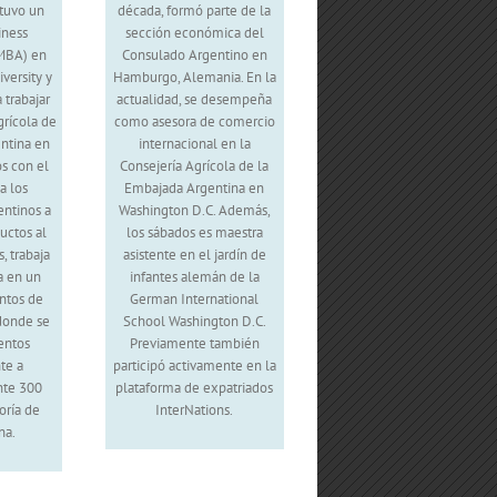
tuvo un
década, formó parte de la
iness
sección económica del
(MBA) en
Consulado Argentino en
versity y
Hamburgo, Alemania. En la
trabajar
actualidad, se desempeña
grícola de
como asesora de comercio
ntina en
internacional en la
os con el
Consejería Agrícola de la
a los
Embajada Argentina en
entinos a
Washington D.C. Además,
uctos al
los sábados es maestra
 trabaja
asistente en el jardín de
a en un
infantes alemán de la
ntos de
German International
 donde se
School Washington D.C.
entos
Previamente también
te a
participó activamente en la
te 300
plataforma de expatriados
oría de
InterNations.
na.