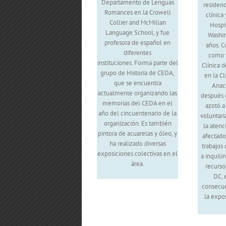
Departamento de Lenguas
residenc
Romances en la Crowell
clínica
Collier and McMillan
Hospi
Language School, y fue
Washin
profesora de español en
años. C
diferentes
como v
instituciones. Forma parte del
Clínica 
grupo de Historia de CEDA,
en la C
que se encuentra
Anaco
actualmente organizando las
después 
memorias del CEDA en el
azotó a
año del cincuentenario de la
voluntari
organización. Es también
la atenc
pintora de acuarelas y óleo, y
afectado
ha realizado diversas
trabajos 
exposiciones colectivas en el
a inquili
área.
recurso
DC, 
consecu
la expos