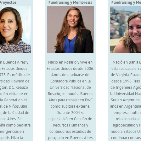
Proyectos
Fundraising y Membresía
Fundraising y M
n Buenos Aires y
Nació en Rosario y vive en
Nació en Bahía B
n Estados Unidos
Estados Unidos desde 2006.
está radicada en 
973. Es médica de
Antes de graduarse de
de Virginia, Estad
ersidad Howard de
Contadora Pública en la
desde 1998. Tras 
ton, DC. Realizó
Universidad Nacional de
de Ingeniera Agr
ación visitante en
Rosario, se mudó a Buenos
la Universidad Na
ría General en el
Aires para trabajar en PwC
Sur en Argentina, 
al de Niños Juan
como auditora externa.
años en Argentina
, de la Ciudad de
Durante 2004 se
empresa multin
nos Aires. Se
especializó en Gestión de
relacionada al 
ña como pediatra
Recursos Humanos y
agropecuario y 
mergencias en
continuó sus estudios de
mudó a Estados Un
polis. Hizo la
posgrado en Buenos Aires
continuar con sus