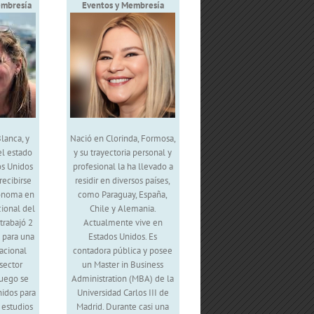
embresía
Eventos y Membresía
lanca, y
Nació en Clorinda, Formosa,
el estado
y su trayectoria personal y
os Unidos
profesional la ha llevado a
recibirse
residir en diversos países,
ónoma en
como Paraguay, España,
cional del
Chile y Alemania.
trabajó 2
Actualmente vive en
 para una
Estados Unidos. Es
acional
contadora pública y posee
sector
un Master in Business
luego se
Administration (MBA) de la
idos para
Universidad Carlos III de
 estudios
Madrid. Durante casi una