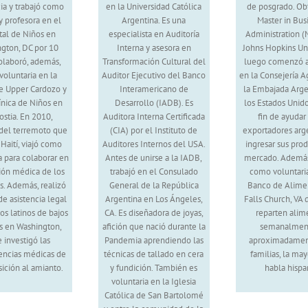
ia y trabajó como
en la Universidad Católica
de posgrado. Ob
 y profesora en el
Argentina. Es una
Master in Bus
tal de Niños en
especialista en Auditoría
Administration 
gton, DC por 10
Interna y asesora en
Johns Hopkins Uni
olaboró, además,
Transformación Cultural del
luego comenzó a 
oluntaria en la
Auditor Ejecutivo del Banco
en la Consejería A
de Upper Cardozo y
Interamericano de
la Embajada Arge
línica de Niños en
Desarrollo (IADB). Es
los Estados Unid
stia. En 2010,
Auditora Interna Certificada
fin de ayudar 
del terremoto que
(CIA) por el Instituto de
exportadores arg
 Haití, viajó como
Auditores Internos del USA.
ingresar sus prod
a para colaborar en
Antes de unirse a la IADB,
mercado. Además,
ión médica de los
trabajó en el Consulado
como voluntari
s. Además, realizó
General de la República
Banco de Alime
de asistencia legal
Argentina en Los Ángeles,
Falls Church, VA
nos latinos de bajos
CA. Es diseñadora de joyas,
reparten alim
s en Washington,
afición que nació durante la
semanalmen
e investigó las
Pandemia aprendiendo las
aproximadamen
encias médicas de
técnicas de tallado en cera
familias, la may
ición al amianto.
y fundición. También es
habla hispa
voluntaria en la Iglesia
Católica de San Bartolomé