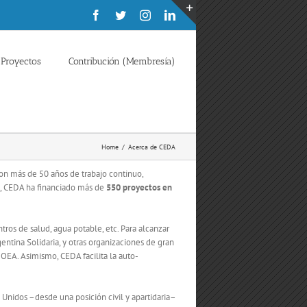
Facebook
Twitter
Instagram
LinkedIn
Toggle
Sliding
Bar
Proyectos
Contribución (Membresía)
Area
Home
/
Acerca de CEDA
on más de 50 años de trabajo continuo,
8, CEDA ha financiado más de
550 proyectos en
ros de salud, agua potable, etc. Para alcanzar
ntina Solidaria, y otras organizaciones de gran
 OEA. Asimismo, CEDA facilita la auto-
Unidos –desde una posición civil y apartidaria–