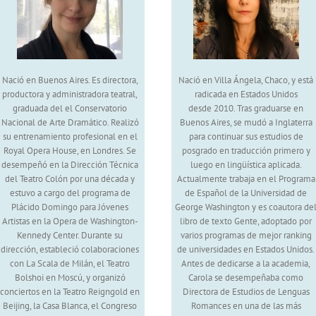
Nació en Buenos Aires. Es directora,
Nació en Villa Ángela, Chaco, y está
productora y administradora teatral,
radicada en Estados Unidos
graduada del el Conservatorio
desde 2010. Tras graduarse en
Nacional de Arte Dramático. Realizó
Buenos Aires, se mudó a Inglaterra
su entrenamiento profesional en el
para continuar sus estudios de
Royal Opera House, en Londres. Se
posgrado en traducción primero y
desempeñó en la Dirección Técnica
luego en lingüística aplicada.
del Teatro Colón por una década y
Actualmente trabaja en el Programa
estuvo a cargo del programa de
de Español de la Universidad de
Plácido Domingo para Jóvenes
George Washington y es coautora de
Artistas en la Opera de Washington-
libro de texto Gente, adoptado por
Kennedy Center. Durante su
varios programas de mejor ranking
dirección, estableció colaboraciones
de universidades en Estados Unidos.
con La Scala de Milán, el Teatro
Antes de dedicarse a la academia,
Bolshoi en Moscú, y organizó
Carola se desempeñaba como
conciertos en la Teatro Reigngold en
Directora de Estudios de Lenguas
Beijing, la Casa Blanca, el Congreso
Romances en una de las más