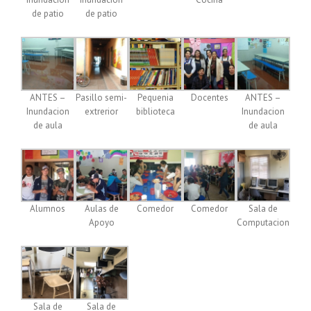
de patio
de patio
ANTES –
Pasillo semi-
Pequenia
Docentes
ANTES –
Inundacion
extrerior
biblioteca
Inundacion
de aula
de aula
Alumnos
Aulas de
Comedor
Comedor
Sala de
Apoyo
Computacion
Sala de
Sala de