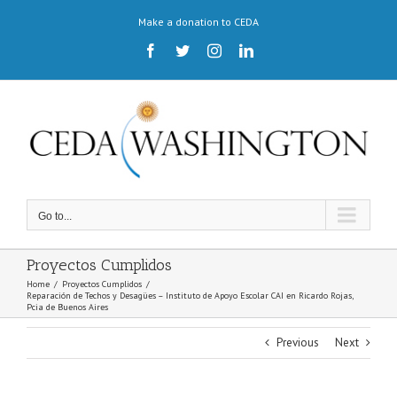
Skip
Make a donation to CEDA
to
content
Facebook
Twitter
Instagram
LinkedIn
Go to...
Proyectos Cumplidos
Home
/
Proyectos Cumplidos
/
Reparación de Techos y Desagües – Instituto de Apoyo Escolar CAI en Ricardo Rojas,
Pcia de Buenos Aires
Previous
Next