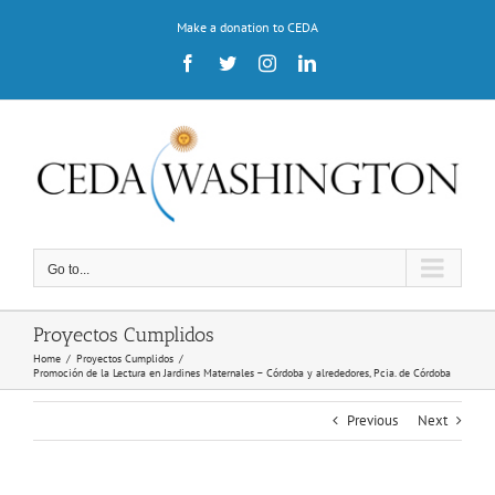
Skip
Make a donation to CEDA
to
content
Facebook
Twitter
Instagram
LinkedIn
Go to...
Proyectos Cumplidos
Home
/
Proyectos Cumplidos
/
Promoción de la Lectura en Jardines Maternales – Córdoba y alrededores, Pcia. de Córdoba
Previous
Next