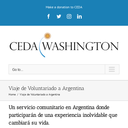
Skip
Make a donation to CEDA
to
content
Facebook
Twitter
Instagram
LinkedIn
Go to...
Viaje de Voluntariado a Argentina
Home
/
Viaje de Voluntariado a Argentina
Un servicio comunitario en Argentina donde
participarán de una experiencia inolvidable que
cambiará su vida.