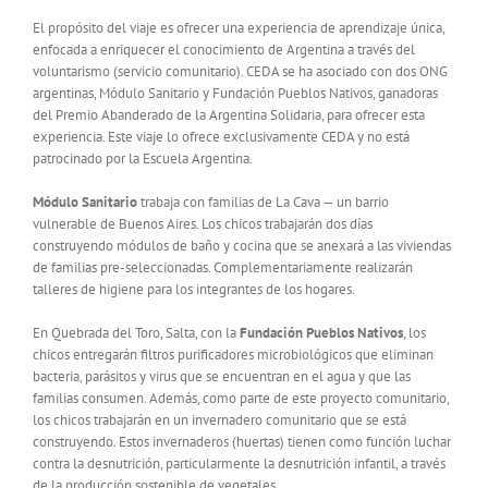
El propósito del viaje es ofrecer una experiencia de aprendizaje única,
enfocada a enriquecer el conocimiento de Argentina a través del
voluntarismo (servicio comunitario). CEDA se ha asociado con dos ONG
argentinas, Módulo Sanitario y Fundación Pueblos Nativos, ganadoras
del Premio Abanderado de la Argentina Solidaria, para ofrecer esta
experiencia. Este viaje lo ofrece exclusivamente CEDA y no está
patrocinado por la Escuela Argentina.
Módulo Sanitario
trabaja con familias de La Cava — un barrio
vulnerable de Buenos Aires. Los chicos trabajarán dos días
construyendo módulos de baño y cocina que se anexará a las viviendas
de familias pre-seleccionadas. Complementariamente realizarán
talleres de higiene para los integrantes de los hogares.
En Quebrada del Toro, Salta, con la
Fundación Pueblos Nativos
, los
chicos entregarán filtros purificadores microbiológicos que eliminan
bacteria, parásitos y virus que se encuentran en el agua y que las
familias consumen. Además, como parte de este proyecto comunitario,
los chicos trabajarán en un invernadero comunitario que se está
construyendo. Estos invernaderos (huertas) tienen como función luchar
contra la desnutrición, particularmente la desnutrición infantil, a través
de la producción sostenible de vegetales.