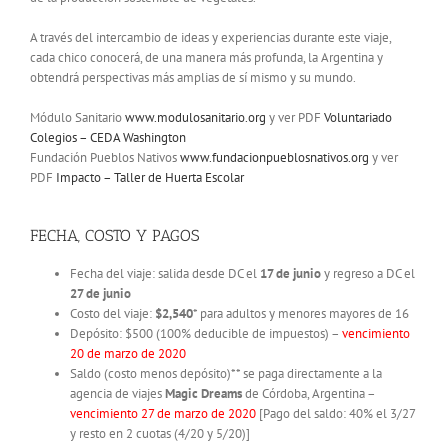
A través del intercambio de ideas y experiencias durante este viaje,
cada chico conocerá, de una manera más profunda, la Argentina y
obtendrá perspectivas más amplias de sí mismo y su mundo.
Módulo Sanitario
www.modulosanitario.org
y ver PDF
Voluntariado
Colegios – CEDA Washington
Fundación Pueblos Nativos
www.fundacionpueblosnativos.org
y ver
PDF
Impacto – Taller de Huerta Escolar
FECHA, COSTO Y PAGOS
Fecha del viaje: salida desde DC el
17 de junio
y regreso a DC el
27 de junio
Costo del viaje:
$2,540
* para adultos y menores mayores de 16
Depósito: $500 (100% deducible de impuestos) –
vencimiento
20 de marzo de 2020
Saldo (costo menos depósito)** se paga directamente a la
agencia de viajes
Magic Dreams
de Córdoba, Argentina –
vencimiento 27 de marzo de 2020
[Pago del saldo: 40% el 3/27
y resto en 2 cuotas (4/20 y 5/20)]