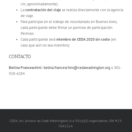
cm, aproximadamente).
La
contratación del viaje
se realiza directamente con la agencia
de viaje.
Para participar en el trabajo de voluntariado en Buenos Aires,
cada participante debe firmar un permiso de participación.
Permiso:
Cada participante será
miembro de CEDA 2020 sin costo
(en
caso que aún no sea miembro).
CONTACTO
Betina Franceschini:
betina.franceschini@cedawashington.org
o 301-
928-6284
CEDA, Inc. (known as Ceda Washington) is a 501(c)(3) organization, EIN #23-
7042214.