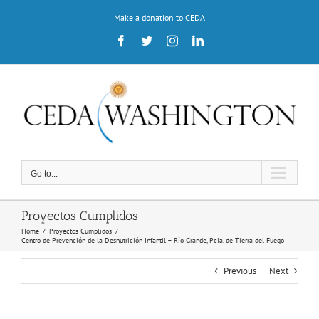
Skip
Make a donation to CEDA
to
content
Facebook
Twitter
Instagram
LinkedIn
Go to...
Proyectos Cumplidos
Home
/
Proyectos Cumplidos
/
Centro de Prevención de la Desnutrición Infantil – Río Grande, Pcia. de Tierra del Fuego
Previous
Next