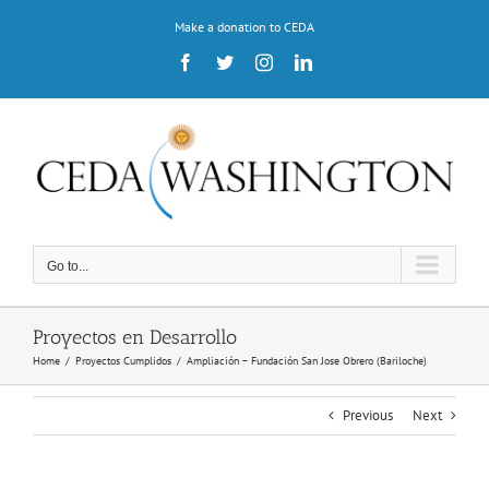
Skip
Make a donation to CEDA
to
content
Facebook
Twitter
Instagram
LinkedIn
Go to...
Proyectos en Desarrollo
Home
/
Proyectos Cumplidos
/
Ampliación – Fundación San Jose Obrero (Bariloche)
Previous
Next